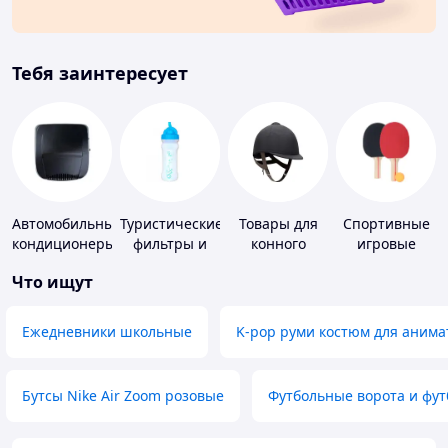
Тебя заинтересует
Автомобильные
Туристические
Товары для
Спортивные
кондиционеры
фильтры и
конного
игровые
таблетки для
спорта
ракетки
Что ищут
питьевой
воды
Ежедневники школьные
K-pop руми костюм для анима
Бутсы Nike Air Zoom розовые
Футбольные ворота и фу