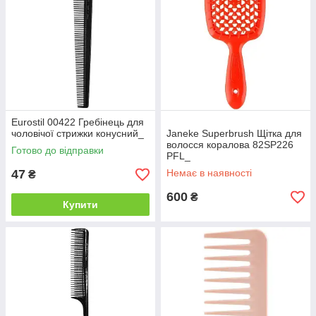
Eurostil 00422 Гребінець для
чоловічої стрижки конусний_
Janeke Superbrush Щітка для
волосся коралова 82SP226
Готово до відправки
PFL_
47
Немає в наявності
₴
600
₴
Купити