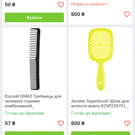
50
Немає в наявності
₴
600
₴
Купити
Eurostil 00442 Гребінець для
чоловічої стрижки
Janeke Superbrush Щітка для
комбінований_
волосся жовта 82SP226YFL_
Готово до відправки
Готово до відправки
57
600
₴
₴