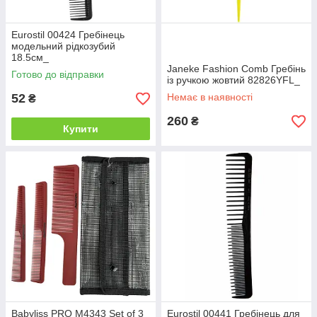
Eurostil 00424 Гребінець
модельний рідкозубий
18.5см_
Janeke Fashion Comb Гребінь
Готово до відправки
із ручкою жовтий 82826YFL_
52
Немає в наявності
₴
260
₴
Купити
Babyliss PRO M4343 Set of 3
Eurostil 00441 Гребінець для