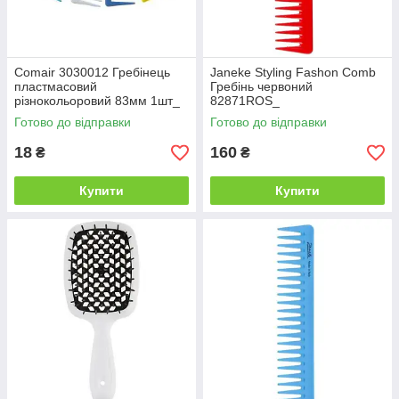
Comair 3030012 Гребінець
Janeke Styling Fashon Comb
пластмасовий
Гребінь червоний
різнокольоровий 83мм 1шт_
82871ROS_
Готово до відправки
Готово до відправки
18
160
₴
₴
Купити
Купити