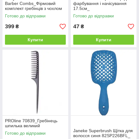
Barber Combs_Фірмовий
фарбування і начісування
комплект гребінців з чохлом
17.5см_
Готово до відправки
Готово до відправки
399
47
₴
₴
Купити
Купити
PROline 70839_Гребінець
шпилька великий
Janeke Superbrush Щітка для
Готово до відправки
волосся синя 82SP226BFL_