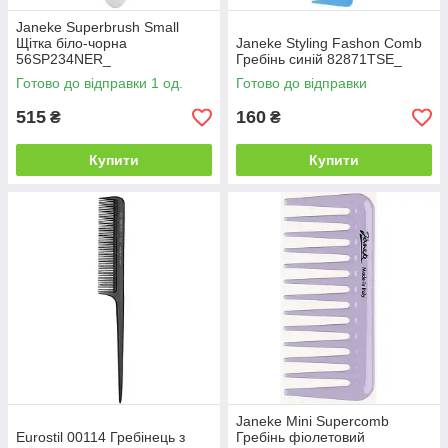
Janeke Superbrush Small
Щітка біло-чорна
Janeke Styling Fashon Comb
56SP234NER_
Гребінь синій 82871TSE_
Готово до відправки 1 од.
Готово до відправки
515
160
₴
₴
Купити
Купити
Janeke Mini Supercomb
Eurostil 00114 Гребінець з
Гребінь фіолетовий