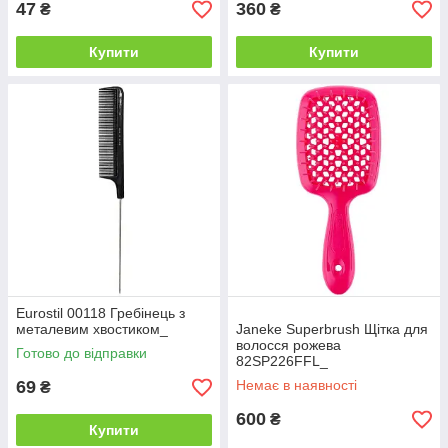
47
360
₴
₴
Купити
Купити
Eurostil 00118 Гребінець з
металевим хвостиком_
Janeke Superbrush Щітка для
волосся рожева
Готово до відправки
82SP226FFL_
69
Немає в наявності
₴
600
₴
Купити