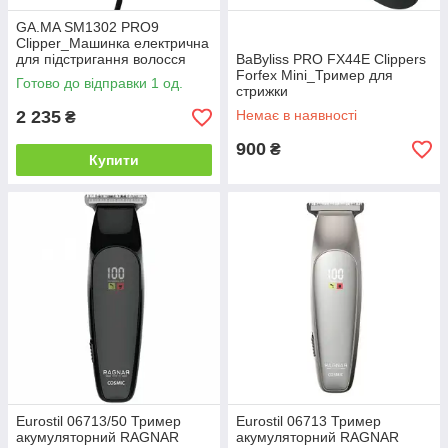
GA.MA SM1302 PRO9
Clipper_Машинка електрична
для підстригання волосся
BaByliss PRO FX44E Clippers
Forfex Mini_Тример для
Готово до відправки 1 од.
стрижки
2 235
Немає в наявності
₴
900
₴
Купити
Eurostil 06713/50 Тример
Eurostil 06713 Тример
акумуляторний RAGNAR
акумуляторний RAGNAR