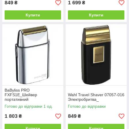
849
1 699
₴
₴
Купити
Купити
BaByliss PRO
FXFS1E_Шейвер
Wahl Travel Shaver 07057-016
портативний
Электробритва_
Готово до відправки 1 од.
Готово до відправки
1 803
849
₴
₴
Купити
Купити