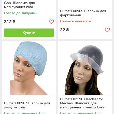
Gan. Шапочка для
мелірування біла
силіконова_
Eurostil 00965 Шапочка для
Готово до відправки
фарбування_
312
Немає в наявності
₴
22
₴
Купити
Eurostil 02196 Headset for
Eurostil 00967 Шапочка для
Meches_Шапочка для
душу та хімії_
мелірування з гачком Lory
Готово до відправки 1 од.
Готово до відправки 1 од.