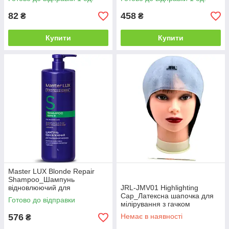
82
458
₴
₴
Купити
Купити
Master LUX Blonde Repair
Shampoo_Шампунь
відновлюючий для
JRL-JMV01 Highlighting
освітленого волосся 1000мл
Cap_Латексна шапочка для
Готово до відправки
мілірування з гачком
багаторазова
576
Немає в наявності
₴