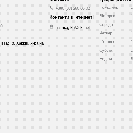
Понеділок
1
+380 (93) 290-06-02
Вівторок
1
Середа
1
ий
hairmag-kh@ukr.net
Четвер
1
Пʼятниця
1
в'їзд, 8, Харків, Україна
Субота
1
Неділя
В