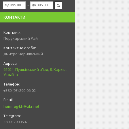
КОНТАКТИ
Перукарський Рай
Дмитро Чернявський
61024, Пушкінський в'їзд, 8, Харків,
Україна
+380 (93) 290-06-02
hairmag-kh@ukr.net
380932900602