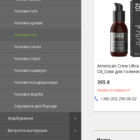
Чоловічі гелі
Чоловічі креми
Чоловічі олії
Чоловічі пасти
Чоловічі спреї
American Crew Ultra 
Чоловічі шампуні
Oil_Олія для голінн
395 ₴
Чоловічі кондиціонери
Немає в наявності
Чоловічі фарби
+380 (93) 290-06-02
Сироватка для бороди
Фарбування
Витратні матеріали