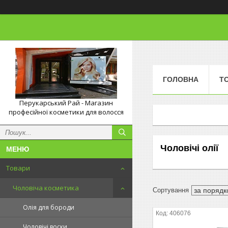
ГОЛОВНА
Т
Перукарський Рай - Магазин
професійної косметики для волосся
Чоловічі олії
Товари
Чоловіча косметика
Олія для бороди
406076
Чоловічі воски