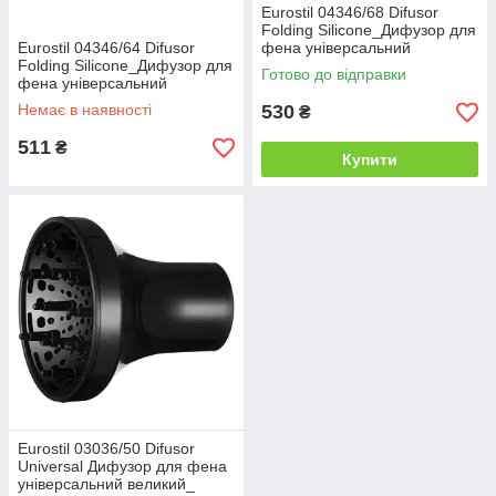
Eurostil 04346/68 Difusor
Folding Silicone_Дифузор для
Eurostil 04346/64 Difusor
фена універсальний
Folding Silicone_Дифузор для
силіконовий фіолетовий
Готово до відправки
фена універсальний
силіконовий рожевий
Немає в наявності
530
₴
511
₴
Купити
Eurostil 03036/50 Difusor
Universal Дифузор для фена
універсальний великий_