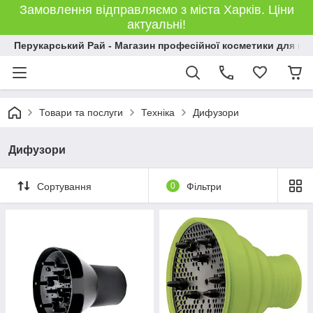
Замовлення відправляємо з міста Харків. Ціни
актуальні!
Перукарський Рай - Магазин професійної косметики для во
Товари та послуги
Техніка
Дифузори
Дифузори
Сортування
0
Фільтри