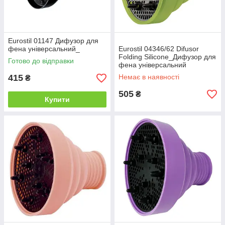
Eurostil 01147 Дифузор для
фена універсальний_
Eurostil 04346/62 Difusor
Folding Silicone_Дифузор для
Готово до відправки
фена універсальний
силіконовий зелений
415
Немає в наявності
₴
505
₴
Купити