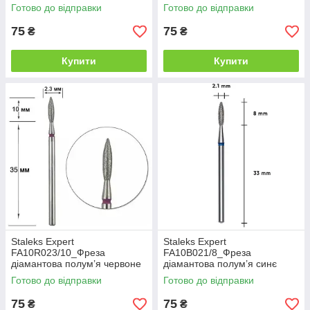
діаметр 1мм/робоча частина
діаметр 2,1мм/робоча
Готово до відправки
Готово до відправки
10мм
частина 8мм
75
75
₴
₴
Купити
Купити
Staleks Expert
Staleks Expert
FA10R023/10_Фреза
FA10B021/8_Фреза
діамантова полум’я червоне
діамантова полум’я синє
діаметр 2,3мм/робоча
діаметр 2,1мм/робоча
Готово до відправки
Готово до відправки
частина 10мм
частина 8мм
75
75
₴
₴