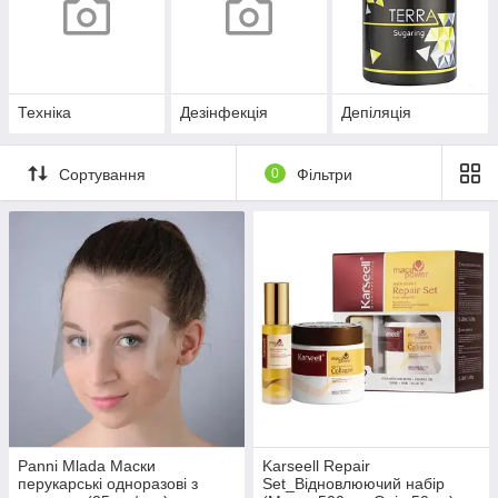
Техніка
Дезінфекція
Депіляція
Сортування
0
Фільтри
Panni Mlada Маски
Karseell Repair
перукарські одноразові з
Set_Відновлюючий набір