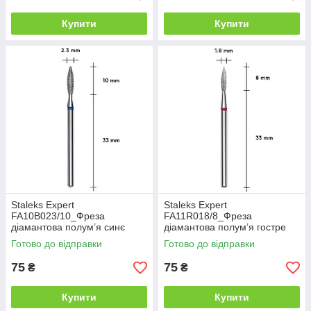
Купити
Купити
Staleks Expert
Staleks Expert
FA10B023/10_Фреза
FA11R018/8_Фреза
діамантова полум’я синє
діамантова полум’я гостре
діаметр 2,3мм/робоча
червоне діаметр 1,8мм/
Готово до відправки
Готово до відправки
частина 10мм
робоча частина 8мм
75
75
₴
₴
Купити
Купити