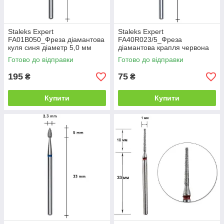
Staleks Expert
Staleks Expert
FA01B050_Фреза діамантова
FA40R023/5_Фреза
куля синя діаметр 5,0 мм
діамантова крапля червона
діаметр 2,3мм/робоча
Готово до відправки
Готово до відправки
частина 5мм
195
75
₴
₴
Купити
Купити