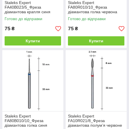
Staleks Expert
Staleks Expert
FA40B023/5_Фреза
FA80R010/10_Фреза
діамантова крапля синя
діамантова голка червона
діаметр 2,3мм/робоча
діаметр 1мм/робоча частина
Готово до відправки
Готово до відправки
частина 5мм
10мм
75
75
₴
₴
Купити
Купити
Staleks Expert
Staleks Expert
FA80B010/10_Фреза
FA10R021/8_Фреза
діамантова голка синя
діамантова полум’я червоне