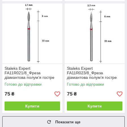
Staleks Expert
Staleks Expert
FA11R021/8_Фреза
FA11R023/8_Фреза
діамантова полум’я гостре
діамантова полум’я гостре
червоне діаметр 2,1мм/
червоне діаметр 2,3мм/
Готово до відправки
Готово до відправки
робоча частина 8мм
робоча частина 8мм
75
75
₴
₴
Купити
Купити
Показати ще