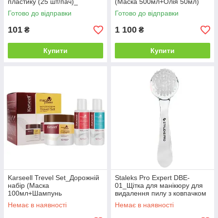
пластику (25 шт/пач)_
(Маска 500мл+Олія 50мл)
Готово до відправки
Готово до відправки
101
1 100
₴
₴
Купити
Купити
Karseell Trevel Set_Дорожній
Staleks Pro Expert DBE-
набір (Маска
01_Щітка для манікюру для
100мл+Шампунь
видалення пилу з ковпачком
70мл+Кондиціонер 70мл)
Немає в наявності
Немає в наявності