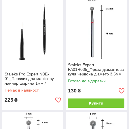
Staleks Expert
FA01R035_Фреза діамантова
Staleks Pro Expert NBE-
куля червона діаметр 3,5мм
01_Пензлик для манікюру
Готово до відправки
лайнер ширина 1мм /
довжина 7мм
Немає в наявності
130
₴
225
₴
Купити