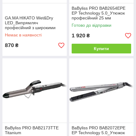
BaByliss PRO BAB2654EPЕ
EP Technology 5.0_Утюжок
GA.MA HIKATO Wet&Dry
професійний 25 мм
LED_Випрямляч
Готово до відправки
професійний з широкими
пластинами
Немає в наявності
1 920
₴
870
₴
Купити
BaByliss PRO BAB2173TTE
BaByliss PRO BAB2072ЕРE
Titanium
EP Technology 5.0_Утюжок