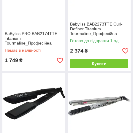
Babyliss BAB2273TTE Curl-
Definer Titanium
BaByliss PRO BAB2174TTE
Tourmaline_Професійна
Titanium
плойка 25мм
Готово до відправки 1 од.
Tourmaline_Професійна
плойка 32 мм
Немає в наявності
2 374
₴
1 749
₴
Купити