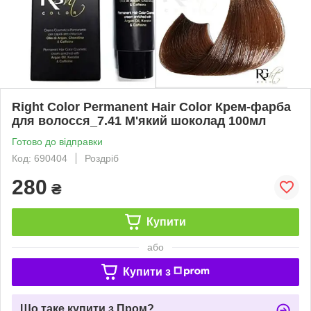
Right Color Permanent Hair Color Крем-фарба
для волосся_7.41 М'який шоколад 100мл
Готово до відправки
Код: 690404
Роздріб
280
₴
Купити
або
Купити з
Що таке купити з Пром?