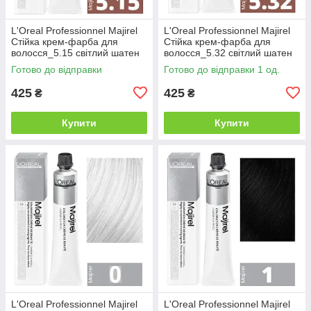
L'Oreal Professionnel Majirel
L'Oreal Professionnel Majirel
Стійка крем-фарба для
Стійка крем-фарба для
волосся_5.15 світлий шатен
волосся_5.32 світлий шатен
попелястий махагоновий
золотистий перламутровий
Готово до відправки
Готово до відправки 1 од.
50мл
50мл
425
425
₴
₴
Купити
Купити
L'Oreal Professionnel Majirel
L'Oreal Professionnel Majirel