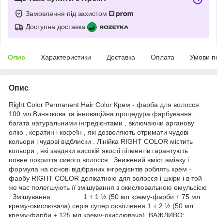
Замовлення під захистом
Доступна доставка
Опис
Характеристики
Доставка
Оплата
Умови п
Опис
Right Color Permanent Hair Color Крем - фарба для волосся
100 мл Виняткова та інноваційна процедура фарбування ,
багата натуральними інгредієнтами , включаючи арганову
олію , кератин і кофеїн , які дозволяють отримати чудові
кольори і чудові відблиски . Лінійка RIGHT COLOR містить
кольори , які завдяки високій якості пігментів гарантують
повне покриття сивого волосся . Знижений вміст аміаку і
формула на основі відібраних інгредієнтів роблять крем -
фарбу RIGHT COLOR делікатною для волосся і шкіри і в той
же час полегшують її змішування з окислювальною емульсією
. Змішування: 1 + 1 ½ (50 мл крему-фарби + 75 мл
крему-окислювача) серія супер освітлення 1 + 2 ½ (50 мл
крему-фарби + 125 мл крему-окислювача). ВАЖЛИВО: