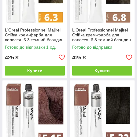
L'Oreal Professionnel Majirel
L'Oreal Professionnel Majirel
Стійка крем-фарба для
Стійка крем-фарба для
волосся_6.3 темний блондин
волосся_6.8 темний блондин
золотистий 50мл
мокка 50мл
Готово до відправки 1 од.
Готово до відправки
425
425
₴
₴
Купити
Купити