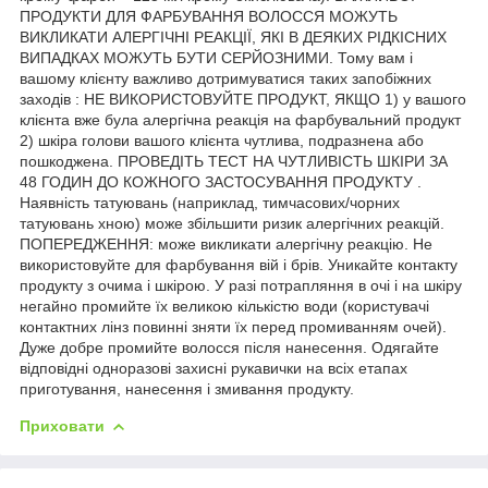
ПРОДУКТИ ДЛЯ ФАРБУВАННЯ ВОЛОССЯ МОЖУТЬ
ВИКЛИКАТИ АЛЕРГІЧНІ РЕАКЦІЇ, ЯКІ В ДЕЯКИХ РІДКІСНИХ
ВИПАДКАХ МОЖУТЬ БУТИ СЕРЙОЗНИМИ. Тому вам і
вашому клієнту важливо дотримуватися таких запобіжних
заходів : НЕ ВИКОРИСТОВУЙТЕ ПРОДУКТ, ЯКЩО 1) у вашого
клієнта вже була алергічна реакція на фарбувальний продукт
2) шкіра голови вашого клієнта чутлива, подразнена або
пошкоджена. ПРОВЕДІТЬ ТЕСТ НА ЧУТЛИВІСТЬ ШКІРИ ЗА
48 ГОДИН ДО КОЖНОГО ЗАСТОСУВАННЯ ПРОДУКТУ .
Наявність татуювань (наприклад, тимчасових/чорних
татуювань хною) може збільшити ризик алергічних реакцій.
ПОПЕРЕДЖЕННЯ: може викликати алергічну реакцію. Не
використовуйте для фарбування вій і брів. Уникайте контакту
продукту з очима і шкірою. У разі потрапляння в очі і на шкіру
негайно промийте їх великою кількістю води (користувачі
контактних лінз повинні зняти їх перед промиванням очей).
Дуже добре промийте волосся після нанесення. Одягайте
відповідні одноразові захисні рукавички на всіх етапах
приготування, нанесення і змивання продукту.
Приховати