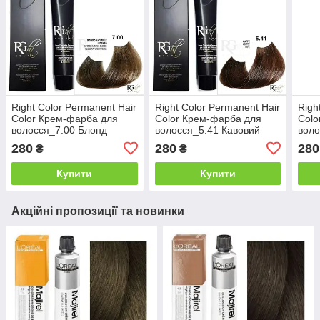
Right Color Permanent Hair
Right Color Permanent Hair
Righ
Color Крем-фарба для
Color Крем-фарба для
Colo
волосся_7.00 Блонд
волосся_5.41 Кавовий
воло
натуральний інтенсивний
100мл
сіри
280
280
280
₴
₴
100мл
Купити
Купити
Акційні пропозиції та новинки