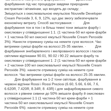
фарбування під час процедури завдяки природним
екстрактам і вітамінам, що входять до складу; ·
Змішується з окислювальною емульсією Nouvelle Developer
Cream Peroxide 3, 6, 9, 12%, що дає змогу забезпечувати
економічну витрату. Спосіб застосування: · Для
фарбування тон в тон і в більш темні тони змішати фарбу і
окислювач у співвідношенні 1:1. (1 частина-50 мл крем-фарби
+ 1 частина-50 мл окисної емульсії Nouvelle Cream Peroxide
3%). Нанести отриману суміш на немите сухе волосся. Час
витримки суміші фарби на волоссі 25-35 хвилин. · Для
фарбування знебарвленого і мелірованого волосся і пасом
світлими відтінками 90.01, 90.02 і 90.22 змішати фарбу та
окислювач у співвідношенні 1: 2 (1 частина-50 мл крем-фарби
+ 2 частини-100 мл окислювальної емульсії Nouvelle Cream
Peroxide 3%). нанести отриману суміш на немите сухе
волосся. Час витримки суміші фарби на волоссі 25-35 хвилин.
· Для фарбування на 1-2 тони світліше, фарбування в
червоні відтінки Rossi і Rossi Preziosi (6.60, 5.66, 6.66, 7.6,
6.620R, 7.420R, 8.34R, 8. 43R) і для зафарбовування сивого
волосся з рівнем сивини до 50% змішати фарбу й окислювач
у співвідношенні 1:1 (1 частина-50 мл крем-фарби + 1
частина-50 мл окислювальної емульсії Nouvelle Cream
Peroxide 6%). нанести отриману суміш на немите сухе