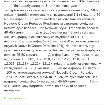
волосся. Час витримки суміші фарби на волоссі 30-40 хвилин.
· Для фарбування на 3 тони світліше і для
зафарбовування сивого волосся з рівнем сивини понад 50%
змішати фарбу і окислювач у співвідношенні 1:1 (1 частина-50
мл крем-фарби + 1 частина-50 мл окислювальної емульсії
Nouvelle Cream Peroxide 9%).Нанести отриману суміш на
немите сухе волосся. Час витримки суміші фарби на волоссі
40-45 хвилин. · Для фарбування на 4-5 тонів світліше
змішати фарбу й окислювач у співвідношенні 1:1 (1
частина-50 мл крем-фарби + 1 частина-50 мл окислювальної
емульсії Nouvelle Cream Peroxide 12%).Нанести отриману
суміш на немите сухе волосся. Час витримки суміші фарби на
волоссі 45-50 хвилин. · Для фарбування ультрасвітлими
відтінками 900, 901, 902, 12.0, 12.00, 12.20, 12.8, 12.01,
12.013, 12.113+, 12.22+, 12.11+ змішати фарбу та окислювач у
співвідношенні 1:2 (1 частина - 50 мл крем-фарби + 2 частини
- 100 мл окислювальної емульсії Nouvelle Cream Peroxide
12%). нанести отриману суміш на немите сухе волосся. Час
витримки суміші фарби на волоссі 45-50 хвилин. · Після
закінчення часу витримки ретельно промити волосся
шампунем.
Приховати