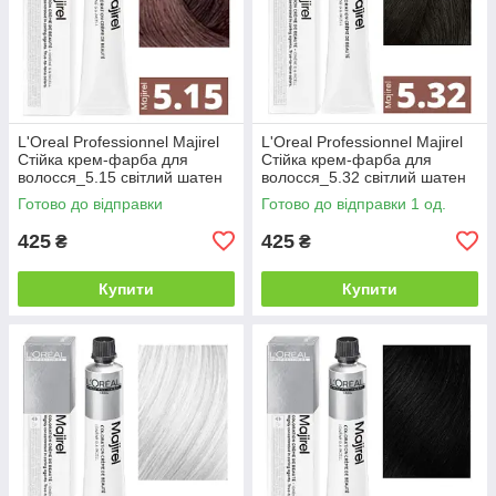
L'Oreal Professionnel Majirel
L'Oreal Professionnel Majirel
Стійка крем-фарба для
Стійка крем-фарба для
волосся_5.15 світлий шатен
волосся_5.32 світлий шатен
попелястий махагоновий
золотистий перламутровий
Готово до відправки
Готово до відправки 1 од.
50мл
50мл
425
425
₴
₴
Купити
Купити