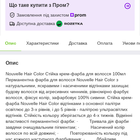
Що таке купити з Пром?
Замовлення під захистом
Доступна доставка
Опис
Характеристики
Доставка
Оплата
Умови п
Опис
Nouvelle Hair Color Стійка крем-фарба для волосся 100мл
Перманентна фарба для волосся Nouvelle Hair Color з
натуральними, яскравими і насиченими відтінками захищає
будову волосся від агресивних чинників, рівномірно фарбує
волосся, фіксує колір, зафарбовує 100% сивини. Стійка крем-
фарба Nouvelle Hair Color відтінками з основної палітри
освітлює до 3-х рівнів, і до 5 рівнів - палітрою ультрасвітлих
відтінків. Стійкість кольору зберігається до 4-х тижнів. Відмінні
властивості перманентної фарби: · Тривала дія фарби
завдяки очищувальним пігментам; · Насичений колір
волосся по всій довжині; · Повторюваність кольору під
час кожного наступного фарбування; · Дбайливе