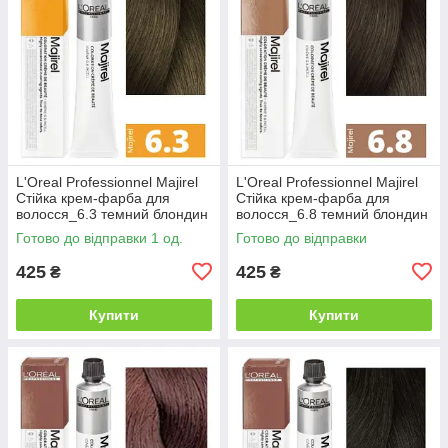
L'Oreal Professionnel Majirel
L'Oreal Professionnel Majirel
Стійка крем-фарба для
Стійка крем-фарба для
волосся_6.3 темний блондин
волосся_6.8 темний блондин
золотистий 50мл
мокка 50мл
Готово до відправки 1 од.
Готово до відправки
425
425
₴
₴
Купити
Купити