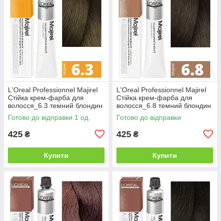
L'Oreal Professionnel Majirel
L'Oreal Professionnel Majirel
Стійка крем-фарба для
Стійка крем-фарба для
волосся_6.3 темний блондин
волосся_6.8 темний блондин
золотистий 50мл
мокка 50мл
Готово до відправки 1 од.
Готово до відправки
425
425
₴
₴
Купити
Купити