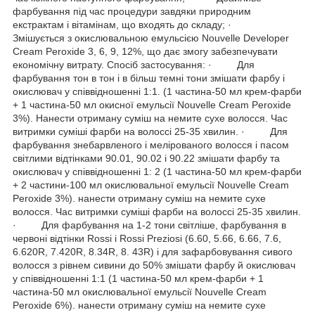
фарбування під час процедури завдяки природним
екстрактам і вітамінам, що входять до складу; ·
Змішується з окислювальною емульсією Nouvelle Developer
Cream Peroxide 3, 6, 9, 12%, що дає змогу забезпечувати
економічну витрату. Спосіб застосування: · Для
фарбування тон в тон і в більш темні тони змішати фарбу і
окислювач у співвідношенні 1:1. (1 частина-50 мл крем-фарби
+ 1 частина-50 мл окисної емульсії Nouvelle Cream Peroxide
3%). Нанести отриману суміш на немите сухе волосся. Час
витримки суміші фарби на волоссі 25-35 хвилин. · Для
фарбування знебарвленого і мелірованого волосся і пасом
світлими відтінками 90.01, 90.02 і 90.22 змішати фарбу та
окислювач у співвідношенні 1: 2 (1 частина-50 мл крем-фарби
+ 2 частини-100 мл окислювальної емульсії Nouvelle Cream
Peroxide 3%). нанести отриману суміш на немите сухе
волосся. Час витримки суміші фарби на волоссі 25-35 хвилин.
· Для фарбування на 1-2 тони світліше, фарбування в
червоні відтінки Rossi і Rossi Preziosi (6.60, 5.66, 6.66, 7.6,
6.620R, 7.420R, 8.34R, 8. 43R) і для зафарбовування сивого
волосся з рівнем сивини до 50% змішати фарбу й окислювач
у співвідношенні 1:1 (1 частина-50 мл крем-фарби + 1
частина-50 мл окислювальної емульсії Nouvelle Cream
Peroxide 6%). нанести отриману суміш на немите сухе