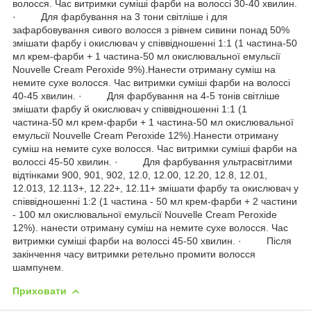
волосся. Час витримки суміші фарби на волоссі 30-40 хвилин.
· Для фарбування на 3 тони світліше і для
зафарбовування сивого волосся з рівнем сивини понад 50%
змішати фарбу і окислювач у співвідношенні 1:1 (1 частина-50
мл крем-фарби + 1 частина-50 мл окислювальної емульсії
Nouvelle Cream Peroxide 9%).Нанести отриману суміш на
немите сухе волосся. Час витримки суміші фарби на волоссі
40-45 хвилин. · Для фарбування на 4-5 тонів світліше
змішати фарбу й окислювач у співвідношенні 1:1 (1
частина-50 мл крем-фарби + 1 частина-50 мл окислювальної
емульсії Nouvelle Cream Peroxide 12%).Нанести отриману
суміш на немите сухе волосся. Час витримки суміші фарби на
волоссі 45-50 хвилин. · Для фарбування ультрасвітлими
відтінками 900, 901, 902, 12.0, 12.00, 12.20, 12.8, 12.01,
12.013, 12.113+, 12.22+, 12.11+ змішати фарбу та окислювач у
співвідношенні 1:2 (1 частина - 50 мл крем-фарби + 2 частини
- 100 мл окислювальної емульсії Nouvelle Cream Peroxide
12%). нанести отриману суміш на немите сухе волосся. Час
витримки суміші фарби на волоссі 45-50 хвилин. · Після
закінчення часу витримки ретельно промити волосся
шампунем.
Приховати