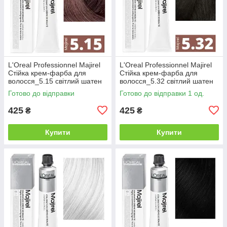
L'Oreal Professionnel Majirel
L'Oreal Professionnel Majirel
Стійка крем-фарба для
Стійка крем-фарба для
волосся_5.15 світлий шатен
волосся_5.32 світлий шатен
попелястий махагоновий
золотистий перламутровий
Готово до відправки
Готово до відправки 1 од.
50мл
50мл
425
425
₴
₴
Купити
Купити