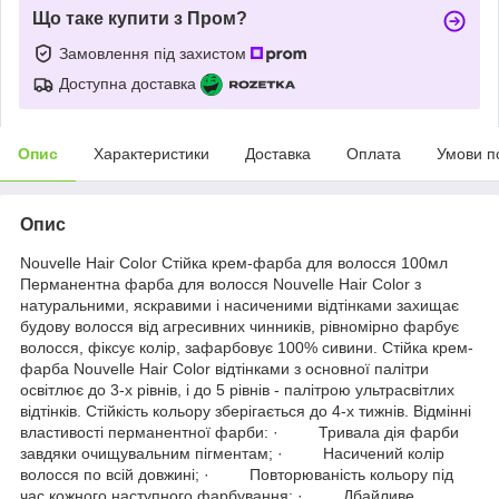
Що таке купити з Пром?
Замовлення під захистом
Доступна доставка
Опис
Характеристики
Доставка
Оплата
Умови п
Опис
Nouvelle Hair Color Стійка крем-фарба для волосся 100мл
Перманентна фарба для волосся Nouvelle Hair Color з
натуральними, яскравими і насиченими відтінками захищає
будову волосся від агресивних чинників, рівномірно фарбує
волосся, фіксує колір, зафарбовує 100% сивини. Стійка крем-
фарба Nouvelle Hair Color відтінками з основної палітри
освітлює до 3-х рівнів, і до 5 рівнів - палітрою ультрасвітлих
відтінків. Стійкість кольору зберігається до 4-х тижнів. Відмінні
властивості перманентної фарби: · Тривала дія фарби
завдяки очищувальним пігментам; · Насичений колір
волосся по всій довжині; · Повторюваність кольору під
час кожного наступного фарбування; · Дбайливе