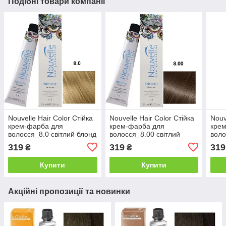
Подібні товари компанії
Nouvelle Hair Color Стійка
Nouvelle Hair Color Стійка
Nouv
крем-фарба для
крем-фарба для
кре
волосся_8.0 світлий блонд
волосся_8.00 світлий
воло
натуральний теплий
блонд натуральний
плат
319
319
319
₴
₴
100мл
холодний 100мл
нату
100
Купити
Купити
Акційні пропозиції та новинки