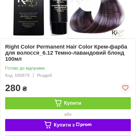
Right Color Permanent Hair Color Крем-фарба
для волосся_6.12 Темно-лавандовий блонд
100мл
Готово до відправки
Код: 690879
Роздріб
280
₴
Купити
або
Купити з