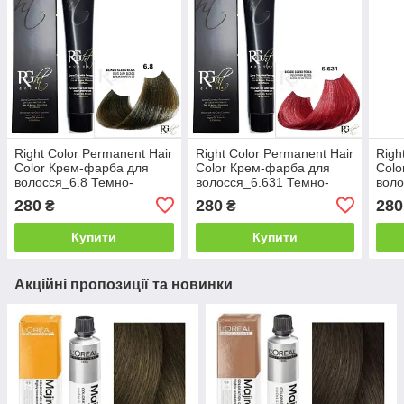
Right Color Permanent Hair
Right Color Permanent Hair
Righ
Color Крем-фарба для
Color Крем-фарба для
Colo
волосся_6.8 Темно-
волосся_6.631 Темно-
воло
оливковий блонд 100мл
персиковий блонд 100мл
брон
280
280
280
₴
₴
Купити
Купити
Акційні пропозиції та новинки