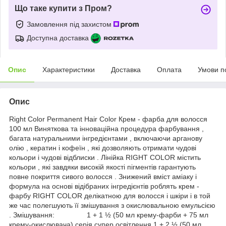
Що таке купити з Пром?
Замовлення під захистом
Доступна доставка
Опис
Характеристики
Доставка
Оплата
Умови п
Опис
Right Color Permanent Hair Color Крем - фарба для волосся
100 мл Виняткова та інноваційна процедура фарбування ,
багата натуральними інгредієнтами , включаючи арганову
олію , кератин і кофеїн , які дозволяють отримати чудові
кольори і чудові відблиски . Лінійка RIGHT COLOR містить
кольори , які завдяки високій якості пігментів гарантують
повне покриття сивого волосся . Знижений вміст аміаку і
формула на основі відібраних інгредієнтів роблять крем -
фарбу RIGHT COLOR делікатною для волосся і шкіри і в той
же час полегшують її змішування з окислювальною емульсією
. Змішування: 1 + 1 ½ (50 мл крему-фарби + 75 мл
крему-окислювача) серія супер освітлення 1 + 2 ½ (50 мл