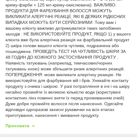
крему-фарби + 125 мл крему-окислювача). ВАЖЛИВО:
ПРОДУКТИ ДЛЯ ФАРБУВАННЯ ВОЛОССЯ МОЖУТЬ
ВИКЛИКАТИ АЛЕРГІЧНІ РЕАКЦІЇ, ЯКІ В ДЕЯКИХ РІДКІСНИХ
ВИПАДКАХ МОЖУТЬ БУТИ СЕРЙОЗНИМИ. Тому вам і
вашому клієнту важливо дотримуватися таких запобіжних
заходів : НЕ ВИКОРИСТОВУЙТЕ ПРОДУКТ, ЯКЩО 1) у вашого
клієнта вже була алергічна реакція на фарбувальний продукт
2) шкіра голови вашого клієнта чутлива, подразнена або
пошкоджена. ПРОВЕДІТЬ ТЕСТ НА ЧУТЛИВІСТЬ ШКІРИ ЗА
48 ГОДИН ДО КОЖНОГО ЗАСТОСУВАННЯ ПРОДУКТУ .
Наявність татуювань (наприклад, тимчасових/чорних
татуювань хною) може збільшити ризик алергічних реакцій.
ПОПЕРЕДЖЕННЯ: може викликати алергічну реакцію. Не
використовуйте для фарбування вій і брів. Уникайте контакту
продукту з очима і шкірою. У разі потрапляння в очі і на шкіру
негайно промийте їх великою кількістю води (користувачі
контактних лінз повинні зняти їх перед промиванням очей).
Дуже добре промийте волосся після нанесення. Одягайте
відповідні одноразові захисні рукавички на всіх етапах
приготування, нанесення і змивання продукту.
Приховати