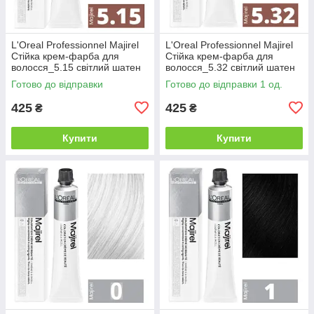
L'Oreal Professionnel Majirel
L'Oreal Professionnel Majirel
Стійка крем-фарба для
Стійка крем-фарба для
волосся_5.15 світлий шатен
волосся_5.32 світлий шатен
попелястий махагоновий
золотистий перламутровий
Готово до відправки
Готово до відправки 1 од.
50мл
50мл
425
425
₴
₴
Купити
Купити