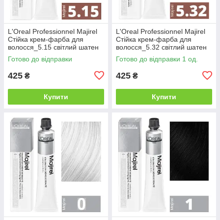
L'Oreal Professionnel Majirel
L'Oreal Professionnel Majirel
Стійка крем-фарба для
Стійка крем-фарба для
волосся_5.15 світлий шатен
волосся_5.32 світлий шатен
попелястий махагоновий
золотистий перламутровий
Готово до відправки
Готово до відправки 1 од.
50мл
50мл
425
425
₴
₴
Купити
Купити