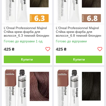
L'Oreal Professionnel Majirel
L'Oreal Professionnel Majirel
Стійка крем-фарба для
Стійка крем-фарба для
волосся_6.3 темний блондин
волосся_6.8 темний блондин
золотистий 50мл
мокка 50мл
Готово до відправки 1 од.
Готово до відправки
425
425
₴
₴
Купити
Купити