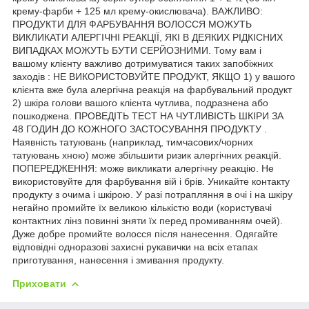
крему-фарби + 125 мл крему-окислювача). ВАЖЛИВО:
ПРОДУКТИ ДЛЯ ФАРБУВАННЯ ВОЛОССЯ МОЖУТЬ
ВИКЛИКАТИ АЛЕРГІЧНІ РЕАКЦІЇ, ЯКІ В ДЕЯКИХ РІДКІСНИХ
ВИПАДКАХ МОЖУТЬ БУТИ СЕРЙОЗНИМИ. Тому вам і
вашому клієнту важливо дотримуватися таких запобіжних
заходів : НЕ ВИКОРИСТОВУЙТЕ ПРОДУКТ, ЯКЩО 1) у вашого
клієнта вже була алергічна реакція на фарбувальний продукт
2) шкіра голови вашого клієнта чутлива, подразнена або
пошкоджена. ПРОВЕДІТЬ ТЕСТ НА ЧУТЛИВІСТЬ ШКІРИ ЗА
48 ГОДИН ДО КОЖНОГО ЗАСТОСУВАННЯ ПРОДУКТУ .
Наявність татуювань (наприклад, тимчасових/чорних
татуювань хною) може збільшити ризик алергічних реакцій.
ПОПЕРЕДЖЕННЯ: може викликати алергічну реакцію. Не
використовуйте для фарбування вій і брів. Уникайте контакту
продукту з очима і шкірою. У разі потрапляння в очі і на шкіру
негайно промийте їх великою кількістю води (користувачі
контактних лінз повинні зняти їх перед промиванням очей).
Дуже добре промийте волосся після нанесення. Одягайте
відповідні одноразові захисні рукавички на всіх етапах
приготування, нанесення і змивання продукту.
Приховати