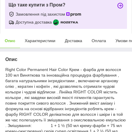
Що таке купити з Пром?
Замовлення під захистом
Доступна доставка
Опис
Характеристики
Доставка
Оплата
Умови п
Опис
Right Color Permanent Hair Color Крем - фарба для волосся
100 мл Виняткова та інноваційна процедура фарбування ,
багата натуральними інгредієнтами , включаючи арганову
олію , кератин і кофеїн , які дозволяють отримати чудові
кольори і чудові відблиски . Лінійка RIGHT COLOR містить
кольори , які завдяки високій якості пігментів гарантують
повне покриття сивого волосся . Знижений вміст аміаку і
формула на основі відібраних інгредієнтів роблять крем -
фарбу RIGHT COLOR делікатною для волосся і шкіри і в той
же час полегшують її змішування з окислювальною емульсією
. Змішування: 1 + 1 ½ (50 мл крему-фарби + 75 мл
крему-окислювача) серія супер освітлення 1 + 2 ½ (50 мл