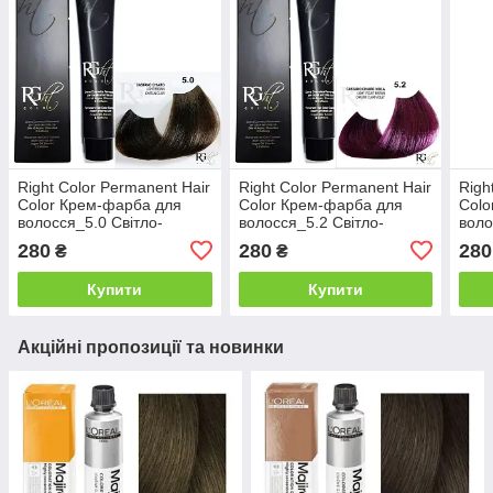
Right Color Permanent Hair
Right Color Permanent Hair
Righ
Color Крем-фарба для
Color Крем-фарба для
Colo
волосся_5.0 Світло-
волосся_5.2 Світло-
воло
коричневий 100мл
фіолетово-коричневий
блон
280
280
280
₴
₴
100мл
попе
Купити
Купити
Акційні пропозиції та новинки