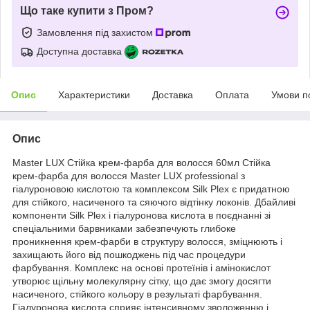
Що таке купити з Пром?
Замовлення під захистом
Доступна доставка
Опис
Характеристики
Доставка
Оплата
Умови п
Опис
Master LUX Стійка крем-фарба для волосся 60мл Стійка
крем-фарба для волосся Master LUX professional з
гіалуроновою кислотою та комплексом Silk Plex є придатною
для стійкого, насиченого та сяючого відтінку локонів. Дбайливі
компоненти Silk Plex і гіалуронова кислота в поєднанні зі
спеціальними барвниками забезпечують глибоке
проникнення крем-фарби в структуру волосся, зміцнюють і
захищають його від пошкоджень під час процедури
фарбування. Комплекс на основі протеїнів і амінокислот
утворює щільну молекулярну сітку, що дає змогу досягти
насиченого, стійкого кольору в результаті фарбування.
Гіалуронова кислота сприяє інтенсивному зволоженню і