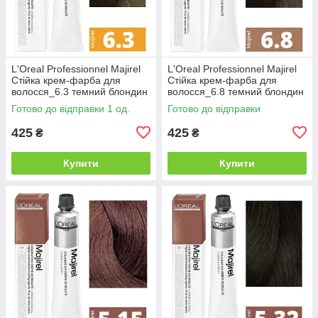
L'Oreal Professionnel Majirel
L'Oreal Professionnel Majirel
Стійка крем-фарба для
Стійка крем-фарба для
волосся_6.3 темний блондин
волосся_6.8 темний блондин
золотистий 50мл
мокка 50мл
Готово до відправки 1 од.
Готово до відправки
425
425
₴
₴
Купити
Купити