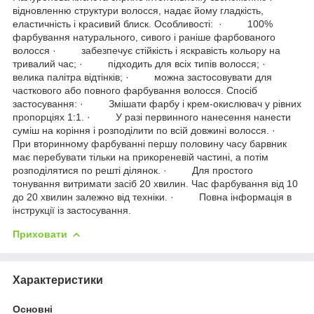
відновленню структури волосся, надає йому гладкість,
еластичність і красивий блиск. Особливості: · 100%
фарбування натурального, сивого і раніше фарбованого
волосся · забезпечує стійкість і яскравість кольору на
тривалий час; · підходить для всіх типів волосся; ·
велика палітра відтінків; · можна застосовувати для
часткового або повного фарбування волосся. Спосіб
застосування: · Змішати фарбу і крем-окислювач у рівних
пропорціях 1:1. · У разі первинного нанесення нанести
суміш на коріння і розподілити по всій довжині волосся. ·
При вторинному фарбуванні першу половину часу барвник
має перебувати тільки на прикореневій частині, а потім
розподілятися по решті ділянок. · Для простого
тонування витримати засіб 20 хвилин. Час фарбування від 10
до 20 хвилин залежно від техніки. · Повна інформація в
інструкції із застосування.
Приховати
Характеристики
Основні