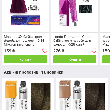
Master LUX Стійка крем-
Londa Permanent Color
Mast
фарба для волосся_0.66
Стійка крем-фарба для
фарб
Мікстон інтенсивно-
волосся_0/28 синій
Мікс
фіолетовий 60мл
матовий мікстон 60мл
попе
159
276
159
₴
₴
Купити
Купити
Акційні пропозиції та новинки