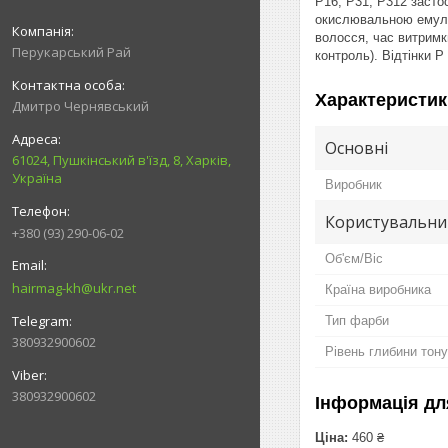
P16, P31, P312 засто
окислювальною емульс
волосся, час витримк
Перукарський Рай
контроль). Відтінки P
Характеристик
Дмитро Чернявський
Основні
61024, Пушкінський в'їзд, 8, Харків,
Україна
Виробник
Користувальни
+380 (93) 290-06-02
Об'єм/Віс
hairmag-kh@ukr.net
Країна виробника
Тип фарби
380932900602
Рівень глибини тону
380932900602
Інформація дл
Ціна:
460 ₴