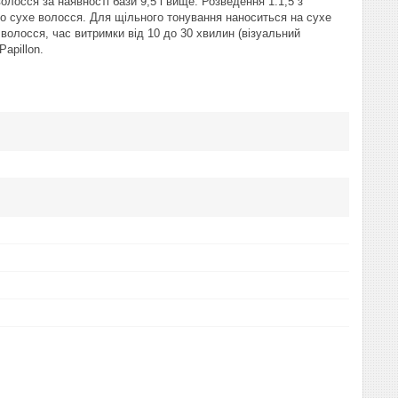
лосся за наявності бази 9,5 і вище. Розведення 1:1,5 з
о сухе волосся. Для щільного тонування наноситься на сухе
волосся, час витримки від 10 до 30 хвилин (візуальний
Papillon.