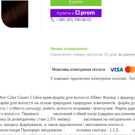
Купити
Купити з
+380 (93) 290-06-02
повернення товару протягом 14 днів
за раху
У компанії підключені електронні платежі. Те
illon Color Cream Стійка крем-фарба для волосся 100мл Фахівці з француз
рби для волосся на основі природних природних компонентів. фарба дл
сть і стійкість кольору, робить волосся яскравим і блискучим. Фарба дар
го волосся. Переваги: · насичений стійкий колір (завдяки рослинно
міаку (в розведеному стані 1,5% аміаку) · заснована на натуральних і
час процесу фарбування, а також відновлення і зволоження волосся ·
онсистенція Пропорція змішування: · основна палітра - 1:1,5; · спец