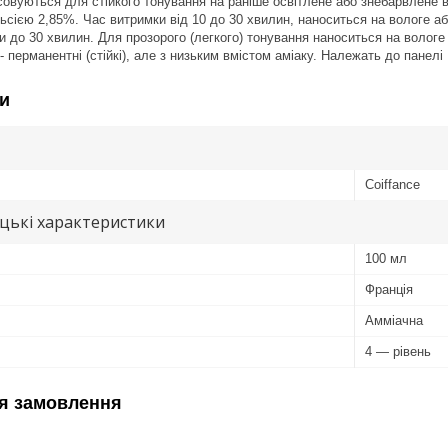
совуються для стійкого тонування на раніше освітлене або знебарвлене во
ією 2,85%. Час витримки від 10 до 30 хвилин, наноситься на вологе аб
и до 30 хвилин. Для прозорого (легкого) тонування наноситься на вологе 
 - перманентні (стійкі), але з низьким вмістом аміаку. Належать до панелі 
и
Coiffance
цькі характеристики
100 мл
Франція
Амміачна
4 — рівень
я замовлення