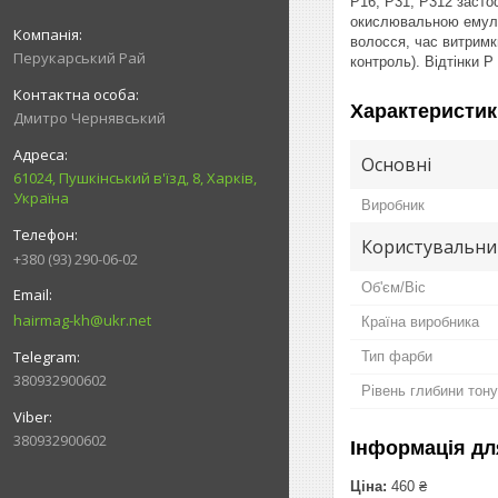
P16, P31, P312 засто
окислювальною емульс
волосся, час витримк
Перукарський Рай
контроль). Відтінки P
Характеристик
Дмитро Чернявський
Основні
61024, Пушкінський в'їзд, 8, Харків,
Україна
Виробник
Користувальни
+380 (93) 290-06-02
Об'єм/Віс
hairmag-kh@ukr.net
Країна виробника
Тип фарби
380932900602
Рівень глибини тону
380932900602
Інформація дл
Ціна:
460 ₴