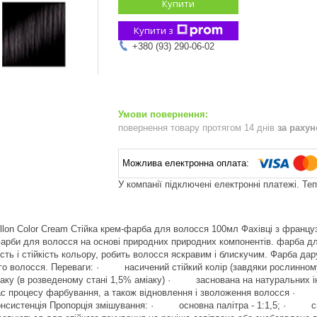
Купити
Купити з
+380 (93) 290-06-02
повернення товару протягом 14 днів
за раху
У компанії підключені електронні платежі. Те
illon Color Cream Стійка крем-фарба для волосся 100мл Фахівці з француз
рби для волосся на основі природних природних компонентів. фарба дл
сть і стійкість кольору, робить волосся яскравим і блискучим. Фарба дар
го волосся. Переваги: · насичений стійкий колір (завдяки рослинно
міаку (в розведеному стані 1,5% аміаку) · заснована на натуральних і
час процесу фарбування, а також відновлення і зволоження волосся ·
онсистенція Пропорція змішування: · основна палітра - 1:1,5; · спец