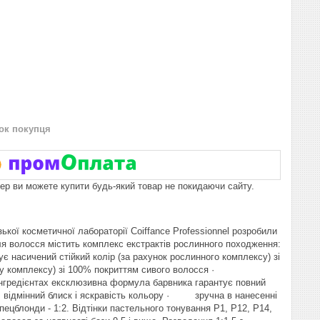
нок покупця
пер ви можете купити будь-який товар не покидаючи сайту.
ької косметичної лабораторії Coiffance Professionnel розробили
я волосся містить комплекс екстрактів рослинного походження:
ує насичений стійкий колір (за рахунок рослинного комплексу) зі
му комплексу) зі 100% покриттям сивого волосся ·
нгредієнтах ексклюзивна формула барвника гарантує повний
 відмінний блиск і яскравість кольору · зручна в нанесенні
блонди - 1:2. Відтінки пастельного тонування P1, P12, P14,