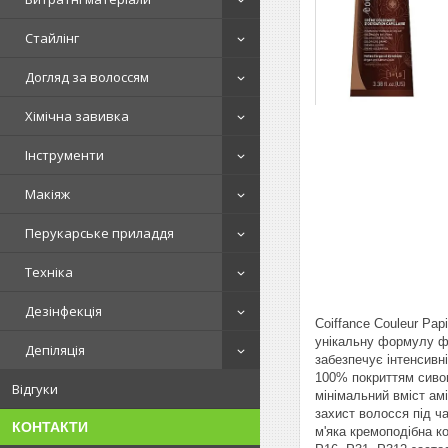
Стайлінг
Догляд за волоссям
Хімічна завивка
Інструменти
Макіяж
Перукарське приладдя
Техніка
Дезінфекція
Coiffance Couleur Pap
унікальну формулу фа
Депіляція
забезпечує інтенсивні
100% покриттям сиво
Відгуки
мінімальний вміст а
захист волосся під 
КОНТАКТИ
м'яка кремоподібна к