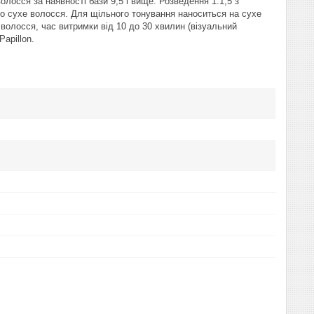
лосся за наявності бази 9,5 і вище. Розведення 1:1,5 з
о сухе волосся. Для щільного тонування наноситься на сухе
волосся, час витримки від 10 до 30 хвилин (візуальний
Papillon.