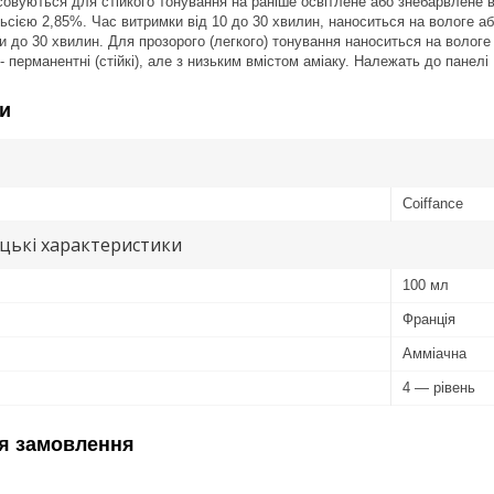
совуються для стійкого тонування на раніше освітлене або знебарвлене во
ією 2,85%. Час витримки від 10 до 30 хвилин, наноситься на вологе аб
и до 30 хвилин. Для прозорого (легкого) тонування наноситься на вологе 
 - перманентні (стійкі), але з низьким вмістом аміаку. Належать до панелі 
и
Coiffance
цькі характеристики
100 мл
Франція
Амміачна
4 — рівень
я замовлення