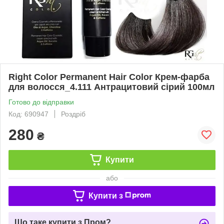
Right Color Permanent Hair Color Крем-фарба
для волосся_4.111 Антрацитовий сірий 100мл
Готово до відправки
Код: 690947
Роздріб
280
₴
Купити
або
Купити з
Що таке купити з Пром?