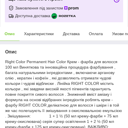
Замовлення під захистом
Доступна доставка
Опис
Характеристики
Доставка
Оплата
Умови п
Опис
Right Color Permanent Hair Color Крем - фарба для волосся
100 мл Виняткова та інноваційна процедура фарбування ,
багата натуральними інгредієнтами , включаючи арганову
олію , кератин і кофеїн , які дозволяють отримати чудові
кольори і чудові відблиски . Лінійка RIGHT COLOR містить
кольори , які завдяки високій якості пігментів гарантують
повне покриття сивого волосся . Знижений вміст аміаку і
формула на основі відібраних інгредієнтів роблять крем -
фарбу RIGHT COLOR делікатною для волосся і шкіри і в той
же час полегшують її змішування з окислювальною емульсією
. Змішування: 1 + 1 ½ (50 мл крему-фарби + 75 мл
крему-окислювача) серія супер освітлення 1 + 2 ½ (50 мл
крему-фарби + 125 мл крему-окислювача). ВАЖЛИВО: