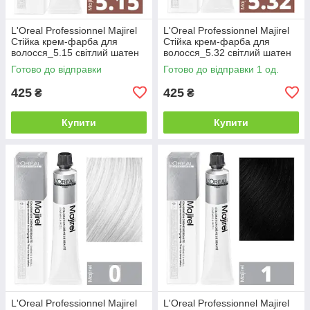
L'Oreal Professionnel Majirel
L'Oreal Professionnel Majirel
Стійка крем-фарба для
Стійка крем-фарба для
волосся_5.15 світлий шатен
волосся_5.32 світлий шатен
попелястий махагоновий
золотистий перламутровий
Готово до відправки
Готово до відправки 1 од.
50мл
50мл
425
425
₴
₴
Купити
Купити
L'Oreal Professionnel Majirel
L'Oreal Professionnel Majirel