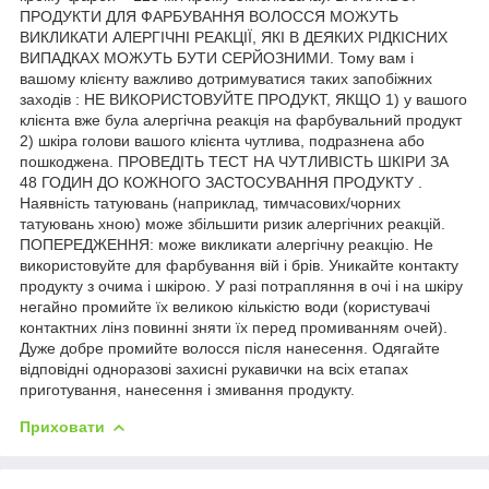
ПРОДУКТИ ДЛЯ ФАРБУВАННЯ ВОЛОССЯ МОЖУТЬ
ВИКЛИКАТИ АЛЕРГІЧНІ РЕАКЦІЇ, ЯКІ В ДЕЯКИХ РІДКІСНИХ
ВИПАДКАХ МОЖУТЬ БУТИ СЕРЙОЗНИМИ. Тому вам і
вашому клієнту важливо дотримуватися таких запобіжних
заходів : НЕ ВИКОРИСТОВУЙТЕ ПРОДУКТ, ЯКЩО 1) у вашого
клієнта вже була алергічна реакція на фарбувальний продукт
2) шкіра голови вашого клієнта чутлива, подразнена або
пошкоджена. ПРОВЕДІТЬ ТЕСТ НА ЧУТЛИВІСТЬ ШКІРИ ЗА
48 ГОДИН ДО КОЖНОГО ЗАСТОСУВАННЯ ПРОДУКТУ .
Наявність татуювань (наприклад, тимчасових/чорних
татуювань хною) може збільшити ризик алергічних реакцій.
ПОПЕРЕДЖЕННЯ: може викликати алергічну реакцію. Не
використовуйте для фарбування вій і брів. Уникайте контакту
продукту з очима і шкірою. У разі потрапляння в очі і на шкіру
негайно промийте їх великою кількістю води (користувачі
контактних лінз повинні зняти їх перед промиванням очей).
Дуже добре промийте волосся після нанесення. Одягайте
відповідні одноразові захисні рукавички на всіх етапах
приготування, нанесення і змивання продукту.
Приховати