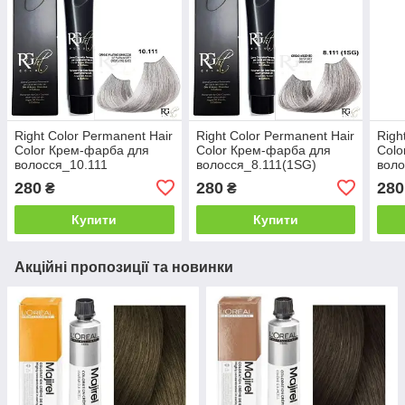
Right Color Permanent Hair
Right Color Permanent Hair
Righ
Color Крем-фарба для
Color Крем-фарба для
Colo
волосся_10.111
волосся_8.111(1SG)
воло
Платиновий блонд
Сріблясто-сірий 100мл
сіри
280
280
280
₴
₴
попелястий 100мл
Купити
Купити
Акційні пропозиції та новинки