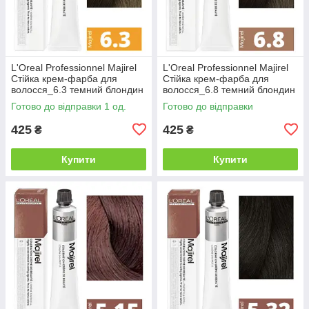
L'Oreal Professionnel Majirel
L'Oreal Professionnel Majirel
Стійка крем-фарба для
Стійка крем-фарба для
волосся_6.3 темний блондин
волосся_6.8 темний блондин
золотистий 50мл
мокка 50мл
Готово до відправки 1 од.
Готово до відправки
425
425
₴
₴
Купити
Купити