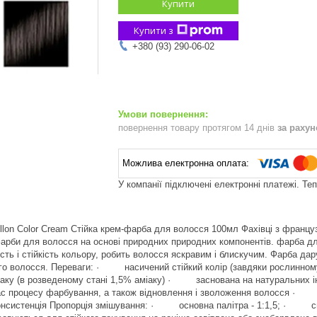
Купити
Купити з
+380 (93) 290-06-02
повернення товару протягом 14 днів
за раху
У компанії підключені електронні платежі. Те
illon Color Cream Стійка крем-фарба для волосся 100мл Фахівці з француз
рби для волосся на основі природних природних компонентів. фарба дл
сть і стійкість кольору, робить волосся яскравим і блискучим. Фарба дар
го волосся. Переваги: · насичений стійкий колір (завдяки рослинно
міаку (в розведеному стані 1,5% аміаку) · заснована на натуральних і
час процесу фарбування, а також відновлення і зволоження волосся ·
онсистенція Пропорція змішування: · основна палітра - 1:1,5; · спец