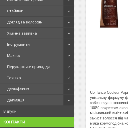
Стайлінг
Догляд за волоссям
Хімічна завивка
Інструменти
Макіяж
Перукарське приладдя
Техніка
Дезінфекція
Coiffance Couleur Pap
унікальну формулу фа
Депіляція
забезпечує інтенсивні
100% покриттям сиво
Відгуки
мінімальний вміст а
захист волосся під 
КОНТАКТИ
м'яка кремоподібна к