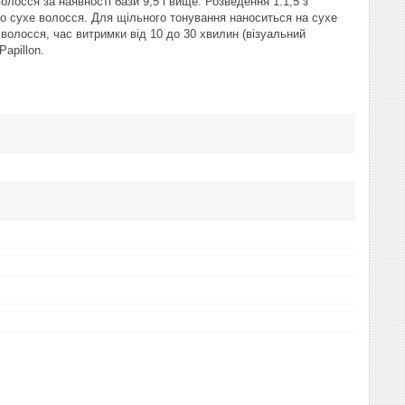
лосся за наявності бази 9,5 і вище. Розведення 1:1,5 з
о сухе волосся. Для щільного тонування наноситься на сухе
волосся, час витримки від 10 до 30 хвилин (візуальний
Papillon.