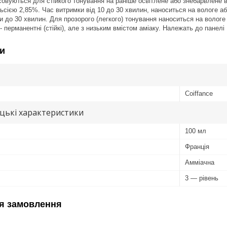
совуються для стійкого тонування на раніше освітлене або знебарвлене во
ією 2,85%. Час витримки від 10 до 30 хвилин, наноситься на вологе аб
и до 30 хвилин. Для прозорого (легкого) тонування наноситься на вологе 
 - перманентні (стійкі), але з низьким вмістом аміаку. Належать до панелі 
и
Coiffance
цькі характеристики
100 мл
Франція
Амміачна
3 — рівень
я замовлення