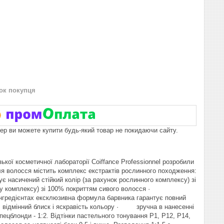
нок покупця
пер ви можете купити будь-який товар не покидаючи сайту.
ької косметичної лабораторії Coiffance Professionnel розробили
я волосся містить комплекс екстрактів рослинного походження:
ує насичений стійкий колір (за рахунок рослинного комплексу) зі
му комплексу) зі 100% покриттям сивого волосся ·
нгредієнтах ексклюзивна формула барвника гарантує повний
 відмінний блиск і яскравість кольору · зручна в нанесенні
блонди - 1:2. Відтінки пастельного тонування P1, P12, P14,