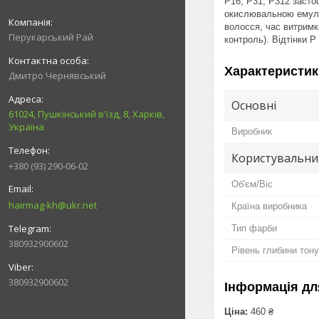
P16, P31, P312 засто
окислювальною емульс
волосся, час витримк
Перукарський Рай
контроль). Відтінки P
Характеристик
Дмитро Чернявський
Основні
61024, Пушкінський в'їзд, 8, Харків,
Україна
Виробник
Користувальни
+380 (93) 290-06-02
Об'єм/Віс
hairmag-kh@ukr.net
Країна виробника
Тип фарби
380932900602
Рівень глибини тону
380932900602
Інформація дл
Ціна:
460 ₴