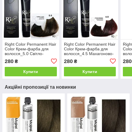
Right Color Permanent Hair
Right Color Permanent Hair
Righ
Color Крем-фарба для
Color Крем-фарба для
Colo
волосся_5.0 Світло-
волосся_4.5 Махагоново-
воло
коричневий 100мл
коричневий 100мл
фіол
280
280
280
₴
₴
100
Купити
Купити
Акційні пропозиції та новинки