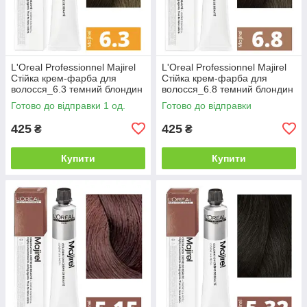
L'Oreal Professionnel Majirel
L'Oreal Professionnel Majirel
Стійка крем-фарба для
Стійка крем-фарба для
волосся_6.3 темний блондин
волосся_6.8 темний блондин
золотистий 50мл
мокка 50мл
Готово до відправки 1 од.
Готово до відправки
425
425
₴
₴
Купити
Купити