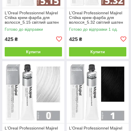
L'Oreal Professionnel Majirel
L'Oreal Professionnel Majirel
Стійка крем-фарба для
Стійка крем-фарба для
волосся_5.15 світлий шатен
волосся_5.32 світлий шатен
попелястий махагоновий
золотистий перламутровий
Готово до відправки
Готово до відправки 1 од.
50мл
50мл
425
425
₴
₴
Купити
Купити
L'Oreal Professionnel Majirel
L'Oreal Professionnel Majirel