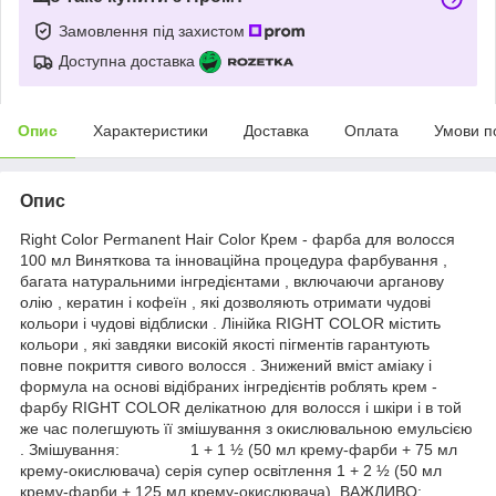
Замовлення під захистом
Доступна доставка
Опис
Характеристики
Доставка
Оплата
Умови п
Опис
Right Color Permanent Hair Color Крем - фарба для волосся
100 мл Виняткова та інноваційна процедура фарбування ,
багата натуральними інгредієнтами , включаючи арганову
олію , кератин і кофеїн , які дозволяють отримати чудові
кольори і чудові відблиски . Лінійка RIGHT COLOR містить
кольори , які завдяки високій якості пігментів гарантують
повне покриття сивого волосся . Знижений вміст аміаку і
формула на основі відібраних інгредієнтів роблять крем -
фарбу RIGHT COLOR делікатною для волосся і шкіри і в той
же час полегшують її змішування з окислювальною емульсією
. Змішування: 1 + 1 ½ (50 мл крему-фарби + 75 мл
крему-окислювача) серія супер освітлення 1 + 2 ½ (50 мл
крему-фарби + 125 мл крему-окислювача). ВАЖЛИВО: