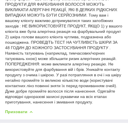
ПРОДУКТИ ДЛЯ ФАРБУВАННЯ ВОЛОССЯ МОЖУТЬ
ВИКЛИКАТИ АЛЕРГІЧНІ РЕАКЦІЇ, ЯКІ В ДЕЯКИХ РІДКІСНИХ
ВИПАДКАХ МОЖУТЬ БУТИ СЕРЙОЗНИМИ. Тому вам і
вашому клієнту важливо дотримуватися таких запобіжних
заходів : НЕ ВИКОРИСТОВУЙТЕ ПРОДУКТ, ЯКЩО 1) у вашого
клієнта вже була алергічна реакція на фарбувальний продукт
2) шкіра голови вашого клієнта чутлива, подразнена або
пошкоджена. ПРОВЕДІТЬ ТЕСТ НА ЧУТЛИВІСТЬ ШКІРИ ЗА
48 ГОДИН ДО КОЖНОГО ЗАСТОСУВАННЯ ПРОДУКТУ .
Наявність татуювань (наприклад, тимчасових/чорних
татуювань хною) може збільшити ризик алергічних реакцій.
ПОПЕРЕДЖЕННЯ: може викликати алергічну реакцію. Не
використовуйте для фарбування вій і брів. Уникайте контакту
продукту з очима і шкірою. У разі потрапляння в очі і на шкіру
негайно промийте їх великою кількістю води (користувачі
контактних лінз повинні зняти їх перед промиванням очей).
Дуже добре промийте волосся після нанесення. Одягайте
відповідні одноразові захисні рукавички на всіх етапах
приготування, нанесення і змивання продукту.
Приховати