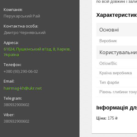
по всій довжині і зал
Характеристик
Перукарський Рай
Основні
Дмитро Чернявський
Виробник
61024, Пушкінський в'їзд, 8, Харків,
Користувальни
Україна
Об'єм/Віс
+380 (93) 290-06-02
Країна виробника
Тип фарби
hairmag-kh@ukr.net
Рівень глибини тону
380932900602
Інформація дл
Ціна:
175 ₴
380932900602