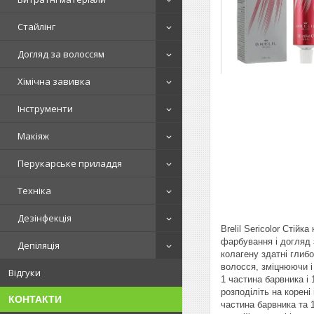
Стайлінг
Догляд за волоссям
Хімічна завивка
Інструменти
Макіяж
Перукарське приладдя
Техніка
Дезінфекція
Brelil Sericolor Стій
фарбування і догляд 
Депіляція
колагену здатні глиб
волосся, зміцнюючи і
Відгуки
1 частина барвника і 
розподіліть на корен
КОНТАКТИ
частина барвника та 