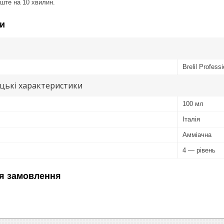
иште на 10 хвилин.
и
Brelil Professi
цькі характеристики
100 мл
Італія
Амміачна
4 — рівень
я замовлення