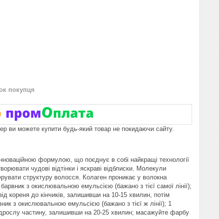
нок покупця
пер ви можете купити будь-який товар не покидаючи сайту.
з інноваційною формулою, що поєднує в собі найкращі технології
орювати чудові відтінки і яскраві відблиски. Молекули
ерувати структуру волосся. Колаген проникає у волокна
рвник з окислювальною емульсією (бажано з тієї самої лінії);
від кореня до кінчиків, залишивши на 10-15 хвилин, потім
к з окислювальною емульсією (бажано з тієї ж лінії); 1
 відрослу частину, залишивши на 20-25 хвилин; масажуйте фарбу