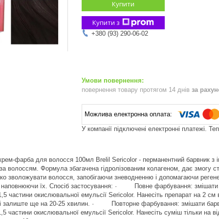
Купити
Купити з
+380 (93) 290-06-02
повернення товару протягом 14 днів
за раху
У компанії підключені електронні платежі. Те
ка крем-фарба для волосся 100мл Brelil Sericolor - перманентний барвник 
за волоссям. Формула збагачена гідролізованим колагеном, дає змогу ств
око зволожувати волосся, запобігаючи зневодненню і допомагаючи реген
 наповнюючи їх. Спосіб застосування: · Повне фарбування: змішати ба
1,5 частини окислювальної емульсії Sericolor. Нанесіть препарат на 2 см 
і і залиште ще на 20-25 хвилин. · Повторне фарбування: змішати барвни
1,5 частини окислювальної емульсії Sericolor. Нанесіть суміш тільки на