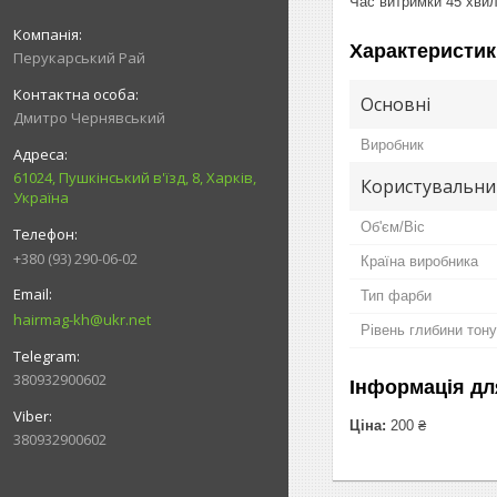
Час витримки 45 хвил
Характеристик
Перукарський Рай
Основні
Дмитро Чернявський
Виробник
61024, Пушкінський в'їзд, 8, Харків,
Користувальни
Україна
Об'єм/Віс
+380 (93) 290-06-02
Країна виробника
Тип фарби
hairmag-kh@ukr.net
Рівень глибини тону
380932900602
Інформація дл
Ціна:
200 ₴
380932900602