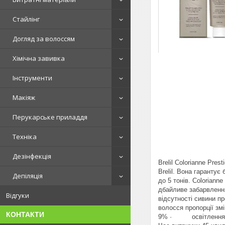
Стайлінг
Догляд за волоссям
Хімічна завивка
Інструменти
Макіяж
Перукарське приладдя
Техніка
Дезінфекція
Brelil Colorianne Pre
Brelil. Вона гаранту
Депіляція
до 5 тонів. Coloriann
дбайливе забарвлення
Відгуки
відсутності сивини п
волосся пропорції зм
КОНТАКТИ
9% · освітлення на 