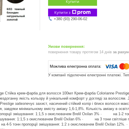
Купити
Купити з
+380 (93) 290-06-02
повернення товару протягом 14 днів
за раху
У компанії підключені електронні платежі. Те
stige Стійка крем-фарба для волосся 100мл Крем-фарба Colorianne Prestige
є бездоганну якість кольору й унікальний комфорт у догляді за волоссям
e Prestige забезпечує захист, насичений стійкий колір і блиск волосся м
, завдяки мінімальному вмісту аміаку 1,6-1,8%. Кількість аміаку в осв
ропорції змішування: 1:1,5 з окислювачем Brelil Oxilan 3% · на 1-2 тон
ішування: 1:1,5 з окислювачем Brelil Oxilan 6% · на 3 тони світліше пр
4-5 тонн пропорції змішування: 1:2 з окислювачем Brelil Oxilan 12%.