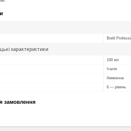
ин.
и
Brelil Professi
цькі характеристики
100 мл
Італія
Амміачна
6 — рівень
я замовлення