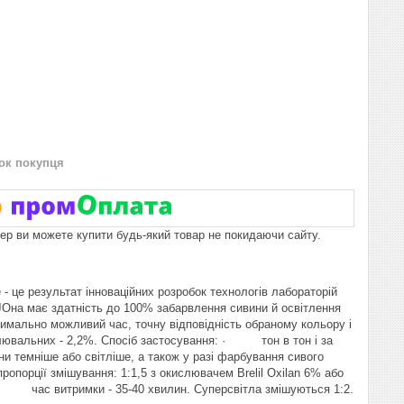
нок покупця
пер ви можете купити будь-який товар не покидаючи сайту.
 - це результат інноваційних розробок технологів лабораторій
. JОна має здатність до 100% забарвлення сивини й освітлення
аксимально можливий час, точну відповідність обраному кольору і
ітлювальних - 2,2%. Спосіб застосування: · тон в тон і за
и темніше або світліше, а також у разі фарбування сивого
опорції змішування: 1:1,5 з окислювачем Brelil Oxilan 6% або
 · час витримки - 35-40 хвилин. Суперсвітла змішуються 1:2.