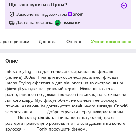
Що таке купити з Пром?
Замовлення під захистом
Доступна доставка
арактеристики
Доставка
Оплата
Умови повернення
Опис
Intesa Styling Піна для волосся екстрасильної фіксації
(зелена) 300мл Піна для волосся екстрасильної фіксації
Intesa Styling ефективна для відновлення та екстрасильної
фіксації укладки на тривалий термін. Ніжна пінка легко
розподіляється по довжині волосся і висихає, не залишаючи
липкого шару. Мус фіксує об'єм, не склеює і не обтяжує
локони, надаючи їм доглянутого зовнішнього вигляду. Спосіб
застосування: · Добре струсити перед використанням.
· Невелику кількість піни нанести на долоні, трохи
розтерти і рівномірно розподілити по всій довжині на вологе
волосся. · Потім просушити феном.