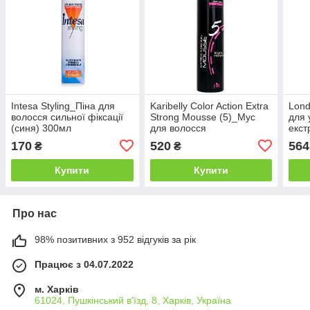
Intesa Styling_Піна для
Karibelly Color Action Extra
Lond
волосся сильної фіксації
Strong Mousse (5)_Мус
для 
(синя) 300мл
для волосся
екст
екстрасильної фіксації
500
170
520
564
₴
₴
300мл
Купити
Купити
Про нас
98% позитивних з 952 відгуків за рік
Працює з 04.07.2022
м. Харків
61024, Пушкінський в'їзд, 8, Харків, Україна